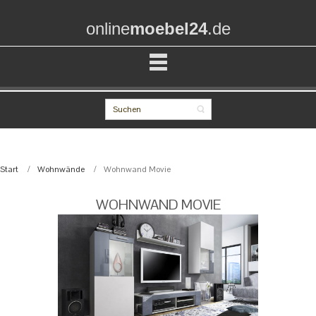
online
moebel24
.de
Start
Wohnwände
Wohnwand Movie
WOHNWAND MOVIE