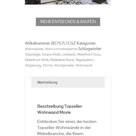
MEHR ENTDECKEN & KAUFEN
Artikelnummer:
‎B0757L1CGZ
Kategorien:
,
Schlagwörter:
Wohnwände
Wohnzimmersysteme
,
,
,
,
Glasablage
Korpus Weiß
Lowboard
Möbelfront Grau
,
,
,
Möbelfront Weiß
Möbelserie Movie
Regalsystem
,
,
,
Verglasung
Vitrine
Wandpaneele
Wohnwand
Beschreibung
Beschreibung
Beschreibung Topseller-
Wohnwand Movie
Entdecken Sie eines der besten
Topseller-Wohnwände in der
Möbelbranche, die Ihrem