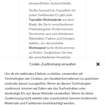
einwandfreien Zustand bleibt.
Große Auswahl an Topsellern für
jeden Geldbeutel: Es gibt viele
Topseller-Wohnwände
auf dem
Markt, die Sie in verschiedenen
Preiskategorien finden können.
Sie können aus verschiedenen
Materialien, Farben und Designs
wählen, um die perfekte
Wohnwand
für Ihr Wohnzimmer
zu finden. Vergleichen Sie hier
die verschiedenen Angebote
und wählen Sie die
Wohnwand,
Cookie-Zustimmung verwalten
die am besten zu Ihren
Bedürfnissen passt.
Um dir ein optimales Erlebnis zu bieten, verwenden wir
Technologien wie Cookies, um Geräteinformationen zu speichern
und/oder darauf zuzugreifen. Wenn du diesen Technologien
Viel Spaß beim Online-
zustimmst, können wir Daten wie das Surfverhalten oder
Möbelshopping auf
eindeutige IDs auf dieser Website verarbeiten. Wenn du deine
onlinemoebel24.de
Zustimmung nicht erteilst oder zurückziehst, können bestimmte
Merkmale und Funktionen beeinträchtigt werden.