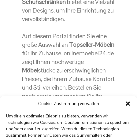
Schuhschränken
bietet eine Vielzahl
von Designs, um Ihre Einrichtung zu
vervollständigen.
Auf diesem Portal finden Sie eine
große Auswahl an
Topseller-Möbeln
für Ihr Zuhause. onlinemoebel24.de
zeigt Ihnen hochwertige
Möbel
stücke zu erschwinglichen
Preisen, die Ihrem Zuhause Komfort
und Stil verleihen. Bestellen Sie
noch heute und machen Sie Ihr
Zuhause zu einem Ort, an dem Sie
Cookie-Zustimmung verwalten
sich wohlfühlen!
Um dir ein optimales Erlebnis zu bieten, verwenden wir
Technologien wie Cookies, um Geräteinformationen zu speichern
und/oder darauf zuzugreifen. Wenn du diesen Technologien
zustimmst, können wir Daten wie das Surfverhalten oder