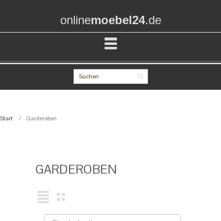
online
moebel24
.de
Start
Garderoben
GARDEROBEN