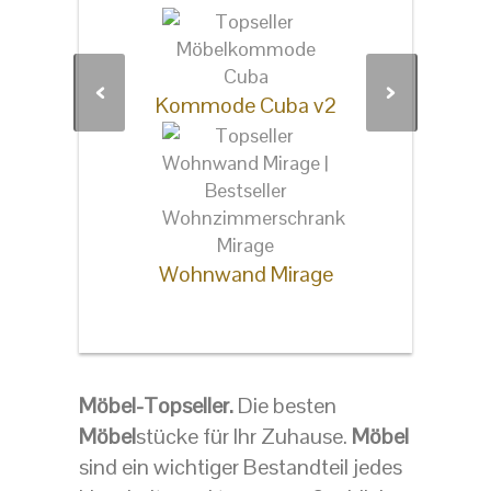
Garderobe Carlto
Kommode Cuba v2
Lowboard Mov
Wohnwand Mirage
Möbel-Topseller.
Die besten
Möbel
stücke für Ihr Zuhause.
Möbel
sind ein wichtiger Bestandteil jedes