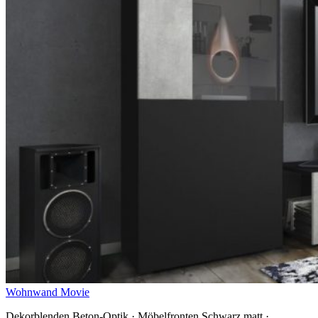
Wohnwand Movie
Dekorblenden Beton-Optik · Möbelfronten Schwarz matt ·