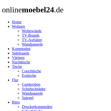
online
moebel24
.de
Home
Wohnen
Wohnwände
TV-Boards
TV-Aufsätze
Wandpaneele
Kommoden
Sideboards
Vitrinen
Nachttische
Tische
Couchtische
Esstische
Flur
Garderoben
Schuhschränke
Wandpaneele
Spiegel
Büro
Druckerkommoden