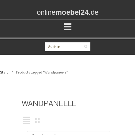
online
moebel24
.de
Start
Products tagged “Wandpaneele”
WANDPANEELE