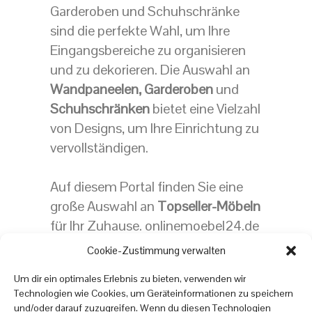
Garderoben und Schuhschränke
sind die perfekte Wahl, um Ihre
Eingangsbereiche zu organisieren
und zu dekorieren. Die Auswahl an
Wandpaneelen,
Garderoben
und
Schuhschränken
bietet eine Vielzahl
von Designs, um Ihre Einrichtung zu
vervollständigen.
Auf diesem Portal finden Sie eine
große Auswahl an
Topseller-Möbeln
für Ihr Zuhause. onlinemoebel24.de
zeigt Ihnen hochwertige
Cookie-Zustimmung verwalten
Möbel
stücke zu erschwinglichen
Um dir ein optimales Erlebnis zu bieten, verwenden wir
Preisen, die Ihrem Zuhause Komfort
Technologien wie Cookies, um Geräteinformationen zu speichern
und Stil verleihen. Bestellen Sie
und/oder darauf zuzugreifen. Wenn du diesen Technologien