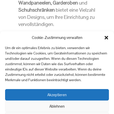
Wandpaneelen,
Garderoben
und
Schuhschränken
bietet eine Vielzahl
von Designs, um Ihre Einrichtung zu
vervollständigen.
Auf diesem Portal finden Sie eine
Cookie-Zustimmung verwalten
große Auswahl an
Topseller-Möbeln
Um dir ein optimales Erlebnis zu bieten, verwenden wir
für Ihr Zuhause. onlinemoebel24.de
Technologien wie Cookies, um Geräteinformationen zu speichern
und/oder darauf zuzugreifen. Wenn du diesen Technologien
zeigt Ihnen hochwertige
zustimmst, können wir Daten wie das Surfverhalten oder
Möbel
stücke zu erschwinglichen
eindeutige IDs auf dieser Website verarbeiten. Wenn du deine
Preisen, die Ihrem Zuhause Komfort
Zustimmung nicht erteilst oder zurückziehst, können bestimmte
Merkmale und Funktionen beeinträchtigt werden.
und Stil verleihen. Bestellen Sie
noch heute und machen Sie Ihr
Zuhause zu einem Ort, an dem Sie
Akzeptieren
sich wohlfühlen!
Ablehnen