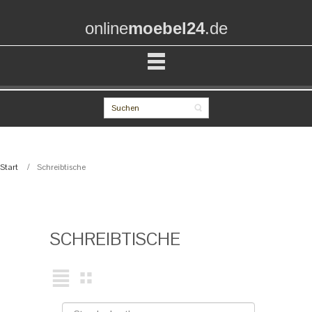
online
moebel24
.de
Start
Schreibtische
SCHREIBTISCHE