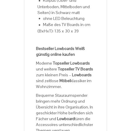
Korpus (Ober- und
Unterboden, Mittelboden und
Seiten) in Schwarz matt
ohne LED Beleuchtung
Maße des TV Boards in cm
(BxHxT): 135 x 30 x 39
Bestseller Lowboards Weiß
günstig online kaufen
Moderne
Topseller Lowboards
und weitere
Topseller TV Boards
zum kleinen Preis –
Lowboards
sind zeitlose
Möbel
klassiker im
Wohnzimmer.
Bequeme Stauraumspender
bringen mehr Ordnung und
Übersicht in ihre Organisation. In
geschickter Höhe befinden sich
Fächer und
Lowboard
türen die
Accessoires unterschiedlichster
Themen verstauen.