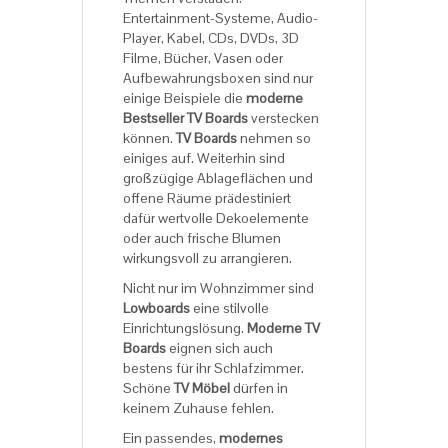
Entertainment-Systeme, Audio-
Player, Kabel, CDs, DVDs, 3D
Filme, Bücher, Vasen oder
Aufbewahrungsboxen sind nur
einige Beispiele die
moderne
Bestseller TV Boards
verstecken
können.
TV Boards
nehmen so
einiges auf. Weiterhin sind
großzügige Ablageflächen und
offene Räume prädestiniert
dafür wertvolle Dekoelemente
oder auch frische Blumen
wirkungsvoll zu arrangieren.
Nicht nur im Wohnzimmer sind
Lowboards
eine stilvolle
Einrichtungslösung.
Moderne TV
Boards
eignen sich auch
bestens für ihr Schlafzimmer.
Schöne
TV Möbel
dürfen in
keinem Zuhause fehlen.
Ein passendes,
modernes