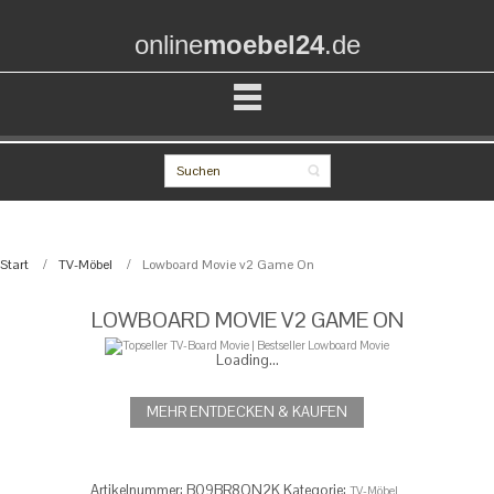
online
moebel24
.de
Start
TV-Möbel
Lowboard Movie v2 Game On
LOWBOARD MOVIE V2 GAME ON
Loading...
MEHR ENTDECKEN & KAUFEN
Artikelnummer:
‎‎‎B09BR8QN2K
Kategorie:
TV-Möbel