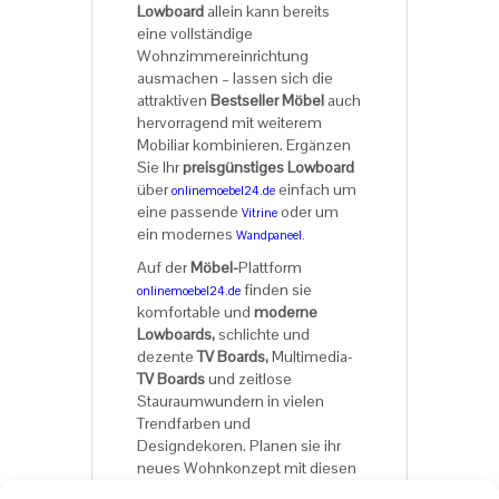
Lowboard
allein kann bereits
eine vollständige
Wohnzimmereinrichtung
ausmachen – lassen sich die
attraktiven
Bestseller Möbel
auch
hervorragend mit weiterem
Mobiliar kombinieren. Ergänzen
Sie Ihr
preisgünstiges Lowboard
über
einfach um
onlinemoebel24.de
eine passende
oder um
Vitrine
ein modernes
Wandpaneel.
Auf der
Möbel-
Plattform
finden sie
onlinemoebel24.de
komfortable und
moderne
Lowboards,
schlichte und
dezente
TV Boards,
Multimedia-
TV Boards
und zeitlose
Stauraumwundern in vielen
Trendfarben und
Designdekoren. Planen sie ihr
neues Wohnkonzept mit diesen
preisgünstigen
Qualitätsmöbeln.