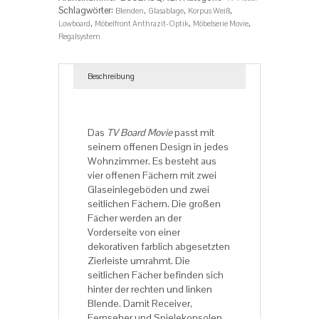
Schlagwörter:
,
,
,
Blenden
Glasablage
Korpus Weiß
,
,
,
Lowboard
Möbelfront Anthrazit-Optik
Möbelserie Movie
Regalsystem
Beschreibung
Beschreibung
Das
TV Board Movie
passt mit
seinem offenen Design in jedes
Wohnzimmer. Es besteht aus
vier offenen Fächern mit zwei
Glaseinlegeböden und zwei
seitlichen Fächern. Die großen
Fächer werden an der
Vorderseite von einer
dekorativen farblich abgesetzten
Zierleiste umrahmt. Die
seitlichen Fächer befinden sich
hinter der rechten und linken
Blende. Damit Receiver,
Fernseher und Spielekonsolen