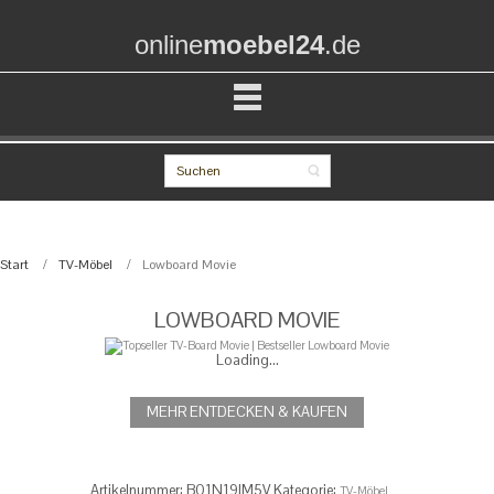
online
moebel24
.de
Start
TV-Möbel
Lowboard Movie
LOWBOARD MOVIE
Loading...
MEHR ENTDECKEN & KAUFEN
Artikelnummer:
‎‎‎‎‎‎B01N19IM5V
Kategorie:
TV-Möbel