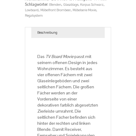
Schlagwörter:
,
,
,
Blenden
Glasablage
Korpus Schwarz
,
,
,
Lowboard
Möbelfront Brombeer
Möbelserie Movie
Regalsystem
Beschreibung
Beschreibung
Das
TV Board Movie
passt mit
seinem offenen Design in jedes
Wohnzimmer. Es besteht aus
vier offenen Fächern mit zwei
Glaseinlegeböden und zwei
seitlichen Fächern. Die großen
Fächer werden an der
Vorderseite von einer
dekorativen farblich abgesetzten
Zierleiste umrahmt. Die
seitlichen Fächer befinden sich
hinter der rechten und linken
Blende. Damit Receiver,
Fernseher und Spielekonsolen