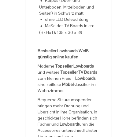
Korpus (Ober- und
Unterboden, Mittelboden und
Seiten) in Schwarz matt
ohne LED Beleuchtung
Maße des TV Boards in cm
(BxHxT): 135 x 30 x 39
Bestseller Lowboards Weiß
günstig online kaufen
Moderne
Topseller Lowboards
und weitere
Topseller TV Boards
zum kleinen Preis –
Lowboards
sind zeitlose
Möbel
klassiker im
Wohnzimmer.
Bequeme Stauraumspender
bringen mehr Ordnung und
Übersicht in ihre Organisation. In
geschickter Höhe befinden sich
Fächer und
Lowboard
türen die
Accessoires unterschiedlichster
Themen verstauen.