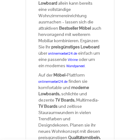
Lowboard
allein kann bereits
eine vollständige
Wohnzimmereinrichtung
ausmachen – lassen sich die
attraktiven
Bestseller Möbel
auch
hervorragend mit weiterem
Mobiliar kombinieren. Ergänzen
Sie Ihr
preisgünstiges Lowboard
über
einfach um
onlinemoebel24.de
eine passende
oder um
Vitrine
ein modernes
Wandpaneel.
Auf der
Möbel-
Plattform
finden sie
onlinemoebel24.de
komfortable und
moderne
Lowboards,
schlichte und
dezente
TV Boards,
Multimedia-
TV Boards
und zeitlose
Stauraumwundern in vielen
Trendfarben und
Designdekoren. Planen sie ihr
neues Wohnkonzept mit diesen
preisgünstigen
Qualitätsmöbeln.