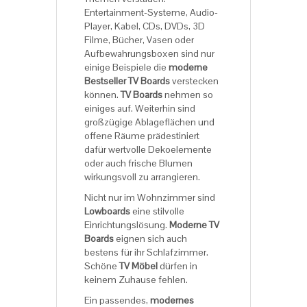
Entertainment-Systeme, Audio-
Player, Kabel, CDs, DVDs, 3D
Filme, Bücher, Vasen oder
Aufbewahrungsboxen sind nur
einige Beispiele die
moderne
Bestseller TV Boards
verstecken
können.
TV Boards
nehmen so
einiges auf. Weiterhin sind
großzügige Ablageflächen und
offene Räume prädestiniert
dafür wertvolle Dekoelemente
oder auch frische Blumen
wirkungsvoll zu arrangieren.
Nicht nur im Wohnzimmer sind
Lowboards
eine stilvolle
Einrichtungslösung.
Moderne TV
Boards
eignen sich auch
bestens für ihr Schlafzimmer.
Schöne
TV Möbel
dürfen in
keinem Zuhause fehlen.
Ein passendes,
modernes