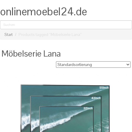
online
moebel24
.de
Start
Products tagged “Möbelserie Lana”
Möbelserie Lana