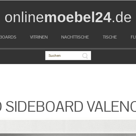
online
moebel24
.de
EBOARDS
VITRINEN
NACHTTISCHE
TISCHE
FL
D SIDEBOARD VALENC