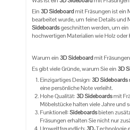
Was ist ein
3D Sideboard
mit Fräsungen
Ein
3D Sideboard
mit Fräsungen ist ein 
bearbeitet wurde, um feine Details und 
Sideboards
geschnitten werden, um ein 
hochwertigen Materialien wie Holz oder K
Warum ein
3D Sideboard
mit Fräsungen
Es gibt viele Gründe, warum Sie ein
3D S
Einzigartiges Design:
3D
Sideboards
eine persönliche Note verleiht.
Hohe Qualität:
3D
Sideboards
mit Frä
Möbelstücke halten viele Jahre und 
Funktionell:
Sideboards
bieten zusät
Fräsungen erhalten Sie nicht nur zus
Umweltfreundlich:
3D
-Technologie e