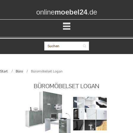
online
moebel24
.de
Start
Büro
Büromöbelset Logan
BÜROMÖBELSET LOGAN