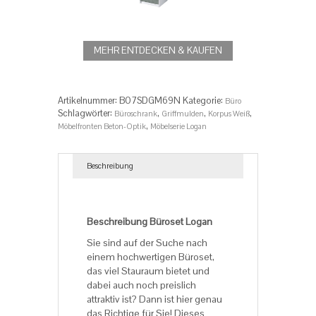
MEHR ENTDECKEN & KAUFEN
Artikelnummer:
B07SDGM69N
Kategorie:
Büro
Schlagwörter:
,
,
,
Büroschrank
Griffmulden
Korpus Weiß
,
Möbelfronten Beton-Optik
Möbelserie Logan
Beschreibung
Beschreibung
Beschreibung Büroset Logan
Sie sind auf der Suche nach
einem hochwertigen Büroset,
das viel Stauraum bietet und
dabei auch noch preislich
attraktiv ist? Dann ist hier genau
das Richtige für Sie! Dieses