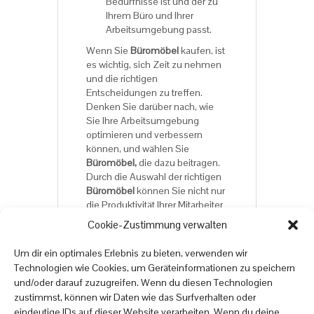
Bedürfnisse ist und der zu
Ihrem Büro und Ihrer
Arbeitsumgebung passt.
Wenn Sie
Büromöbel
kaufen, ist
es wichtig, sich Zeit zu nehmen
und die richtigen
Entscheidungen zu treffen.
Denken Sie darüber nach, wie
Sie Ihre Arbeitsumgebung
optimieren und verbessern
können, und wählen Sie
Büromöbel,
die dazu beitragen.
Durch die Auswahl der richtigen
Büromöbel
können Sie nicht nur
die Produktivität Ihrer Mitarbeiter
steigern, sondern auch das
Cookie-Zustimmung verwalten
Erscheinungsbild Ihres Büros
verbessern.
Um dir ein optimales Erlebnis zu bieten, verwenden wir
Technologien wie Cookies, um Geräteinformationen zu speichern
und/oder darauf zuzugreifen. Wenn du diesen Technologien
Viel Spaß beim Online-
zustimmst, können wir Daten wie das Surfverhalten oder
Möbelshopping auf
eindeutige IDs auf dieser Website verarbeiten. Wenn du deine