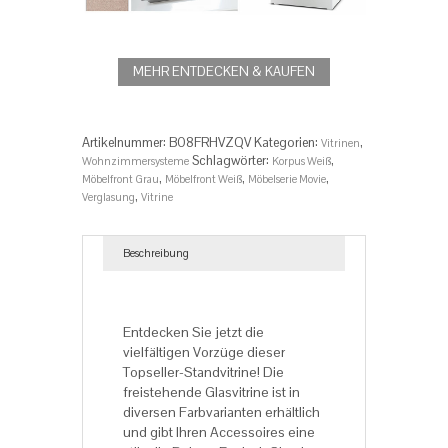
MEHR ENTDECKEN & KAUFEN
Artikelnummer:
‎‎B08FRHVZQV
Kategorien:
,
Vitrinen
Schlagwörter:
,
Wohnzimmersysteme
Korpus Weiß
,
,
,
Möbelfront Grau
Möbelfront Weiß
Möbelserie Movie
,
Verglasung
Vitrine
Beschreibung
Beschreibung
Entdecken Sie jetzt die
vielfältigen Vorzüge dieser
Topseller-Standvitrine! Die
freistehende Glasvitrine ist in
diversen Farbvarianten erhältlich
und gibt Ihren Accessoires eine