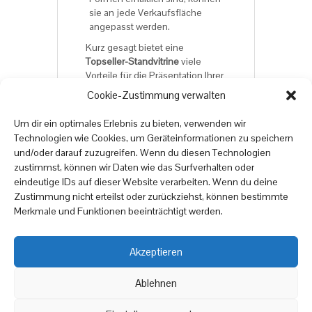
sie an jede Verkaufsfläche
angepasst werden.
Kurz gesagt bietet eine
Topseller-Standvitrine
viele
Vorteile für die Präsentation Ihrer
Accessoires und
Cookie-Zustimmung verwalten
Sammlerstücke. Wenn Sie nach
einer hochwertigen und sicheren
Um dir ein optimales Erlebnis zu bieten, verwenden wir
Vitrine
suchen, die Ihre
Technologien wie Cookies, um Geräteinformationen zu speichern
Accessoires auf ansprechende
und/oder darauf zuzugreifen. Wenn du diesen Technologien
Weise präsentiert, dann ist eine
zustimmst, können wir Daten wie das Surfverhalten oder
Topseller Vitrine
eine
eindeutige IDs auf dieser Website verarbeiten. Wenn du deine
ausgezeichnete Wahl.
Zustimmung nicht erteilst oder zurückziehst, können bestimmte
Merkmale und Funktionen beeinträchtigt werden.
Akzeptieren
Copyright © 2025
online
moebel
24.de
Ablehnen
|
Datenschutzrichtlinien
Impressum