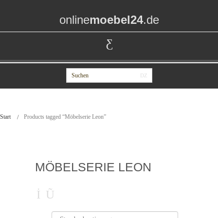
online
moebel24
.de
Start
Products tagged “Möbelserie Leon”
MÖBELSERIE LEON