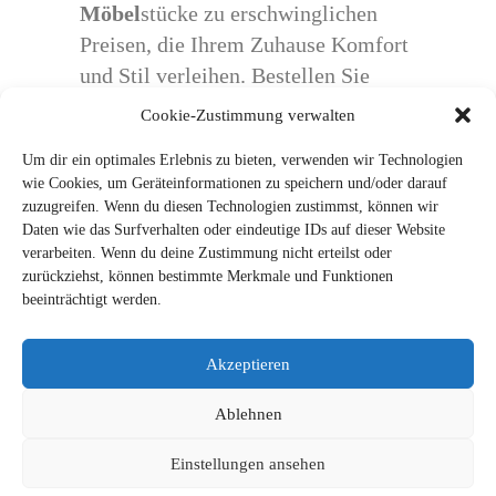
Möbel
stücke zu erschwinglichen
Preisen, die Ihrem Zuhause Komfort
und Stil verleihen. Bestellen Sie
noch heute und machen Sie Ihr
Cookie-Zustimmung verwalten
Zuhause zu einem Ort, an dem Sie
Um dir ein optimales Erlebnis zu bieten, verwenden wir Technologien
sich wohlfühlen!
wie Cookies, um Geräteinformationen zu speichern und/oder darauf
zuzugreifen. Wenn du diesen Technologien zustimmst, können wir
Daten wie das Surfverhalten oder eindeutige IDs auf dieser Website
verarbeiten. Wenn du deine Zustimmung nicht erteilst oder
Copyright © 2025
online
moebel
24.de
zurückziehst, können bestimmte Merkmale und Funktionen
beeinträchtigt werden.
|
Datenschutzrichtlinien
Impressum
Akzeptieren
Ablehnen
Einstellungen ansehen