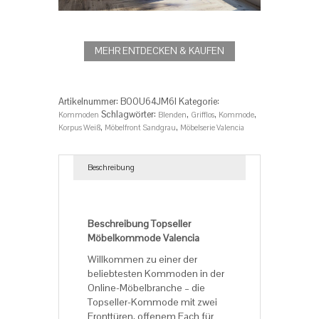
MEHR ENTDECKEN & KAUFEN
Artikelnummer:
‎‎B00U64JM6I
Kategorie:
Schlagwörter:
,
,
,
Kommoden
Blenden
Grifflos
Kommode
,
,
Korpus Weiß
Möbelfront Sandgrau
Möbelserie Valencia
Beschreibung
Beschreibung
Beschreibung Topseller
Möbelkommode Valencia
Willkommen zu einer der
beliebtesten Kommoden in der
Online-Möbelbranche – die
Topseller-Kommode mit zwei
Fronttüren, offenem Fach für