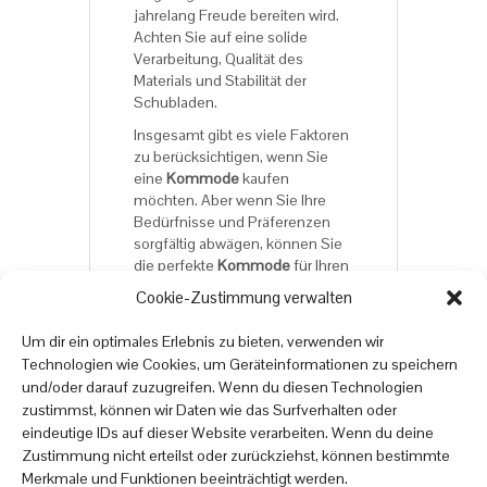
jahrelang Freude bereiten wird.
Achten Sie auf eine solide
Verarbeitung, Qualität des
Materials und Stabilität der
Schubladen.
Insgesamt gibt es viele Faktoren
zu berücksichtigen, wenn Sie
eine
Kommode
kaufen
möchten. Aber wenn Sie Ihre
Bedürfnisse und Präferenzen
sorgfältig abwägen, können Sie
die perfekte
Kommode
für Ihren
Wohnraum finden. Hier erhalten
Cookie-Zustimmung verwalten
Sie ein breites Sortiment an
Kommoden.
Um dir ein optimales Erlebnis zu bieten, verwenden wir
Technologien wie Cookies, um Geräteinformationen zu speichern
und/oder darauf zuzugreifen. Wenn du diesen Technologien
Viel Spaß beim Online-
zustimmst, können wir Daten wie das Surfverhalten oder
Möbelshopping auf
eindeutige IDs auf dieser Website verarbeiten. Wenn du deine
onlinemoebel24.de
Zustimmung nicht erteilst oder zurückziehst, können bestimmte
Merkmale und Funktionen beeinträchtigt werden.