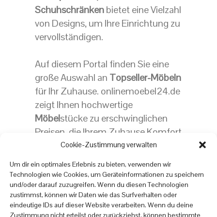
Schuhschränken
bietet eine Vielzahl
von Designs, um Ihre Einrichtung zu
vervollständigen.
Auf diesem Portal finden Sie eine
große Auswahl an
Topseller-Möbeln
für Ihr Zuhause. onlinemoebel24.de
zeigt Ihnen hochwertige
Möbel
stücke zu erschwinglichen
Preisen, die Ihrem Zuhause Komfort
und Stil verleihen. Bestellen Sie
Cookie-Zustimmung verwalten
noch heute und machen Sie Ihr
Um dir ein optimales Erlebnis zu bieten, verwenden wir
Zuhause zu einem Ort, an dem Sie
Technologien wie Cookies, um Geräteinformationen zu speichern
sich wohlfühlen!
und/oder darauf zuzugreifen. Wenn du diesen Technologien
zustimmst, können wir Daten wie das Surfverhalten oder
eindeutige IDs auf dieser Website verarbeiten. Wenn du deine
Zustimmung nicht erteilst oder zurückziehst, können bestimmte