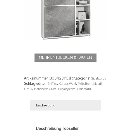
MEHR ENTDECKEN & KAUFEN
Artikelnummer:
‎‎‎‎‎B08428YGJR
Kategorie:
Sideboards
Schlagwörter:
,
,
Grifflos
Korpus Weiß
Möbelfront Metall-
,
,
,
Optik
Möbelserie Cuba
Regalsystem
Sideboard
Beschreibung
Beschreibung
Beschreibung Topseller