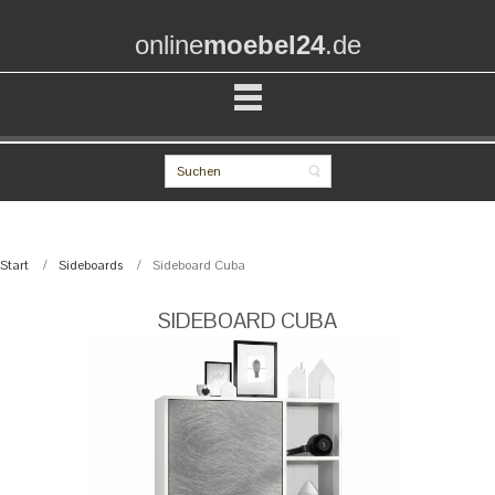
online
moebel24
.de
Start
Sideboards
Sideboard Cuba
SIDEBOARD CUBA