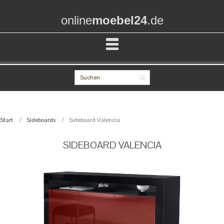
online
moebel24
.de
Start
Sideboards
Sideboard Valencia
SIDEBOARD VALENCIA