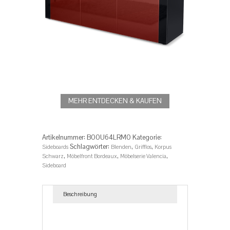
MEHR ENTDECKEN & KAUFEN
Artikelnummer:
B00U64LRM0
Kategorie:
Schlagwörter:
,
,
Sideboards
Blenden
Grifflos
Korpus
,
,
,
Schwarz
Möbelfront Bordeaux
Möbelserie Valencia
Sideboard
Beschreibung
Beschreibung