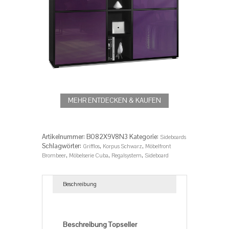
MEHR ENTDECKEN & KAUFEN
Artikelnummer:
B082X9V8N3
Kategorie:
Sideboards
Schlagwörter:
,
,
Grifflos
Korpus Schwarz
Möbelfront
,
,
,
Brombeer
Möbelserie Cuba
Regalsystem
Sideboard
Beschreibung
Beschreibung
Beschreibung Topseller