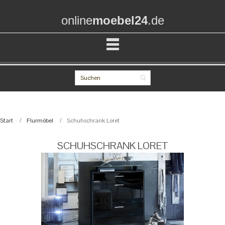
online
moebel24
.de
Start
Flurmöbel
Schuhschrank Loret
SCHUHSCHRANK LORET