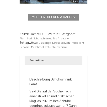
MEHR ENTDECKEN & KAUFEN
Artikelnummer:
B00CMPYJ62
Kategorien:
,
,
Flurmöbel
Schuhschränke
Top-Angebote!
Schlagwörter:
,
,
Glasablage
Korpus Schwarz
Möbelfront
,
,
Schwarz
Möbelserie Loret
Schuhschrank
Beschreibung
Beschreibung
Beschreibung Schuhschrank
Loret
Sind Sie auf der Suche nach
einer stilvollen und praktischen
Möglichkeit, um Ihre Schuhe
geordnet aufzubewahren? Dann