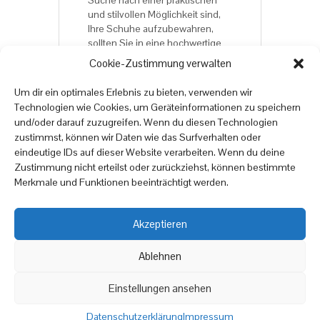
Suche nach einer praktischen
und stilvollen Möglichkeit sind,
Ihre Schuhe aufzubewahren,
sollten Sie in eine hochwertige
Topseller-Schuhkommode
oder
Cookie-Zustimmung verwalten
einen hochwertigen
Topseller-
Schuhkipper
investieren.
Um dir ein optimales Erlebnis zu bieten, verwenden wir
Technologien wie Cookies, um Geräteinformationen zu speichern
und/oder darauf zuzugreifen. Wenn du diesen Technologien
Viel Spaß beim Online-
zustimmst, können wir Daten wie das Surfverhalten oder
Möbelshopping auf
eindeutige IDs auf dieser Website verarbeiten. Wenn du deine
onlinemoebel24.de
Zustimmung nicht erteilst oder zurückziehst, können bestimmte
Merkmale und Funktionen beeinträchtigt werden.
Akzeptieren
Copyright © 2025
online
moebel
24.de
Ablehnen
|
Datenschutzrichtlinien
Impressum
Einstellungen ansehen
Datenschutzerklärung
Impressum