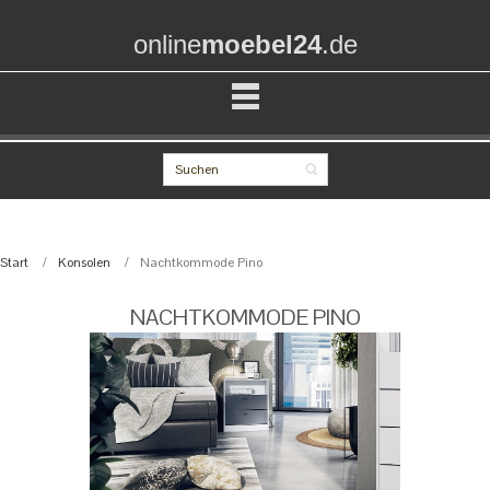
online
moebel24
.de
Start
Konsolen
Nachtkommode Pino
NACHTKOMMODE PINO