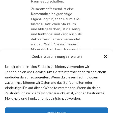
Raumes zu schaffen.
Zusammenfassend ist eine
Kommode
eine großartige
Ergänzung für jeden Raum. Sie
bietet zusätzlichen Stauraum
und Ablageflächen, ist vielseitig
und funktional und kann auch als
dekoratives Element verwendet
werden. Wenn Sie nach einem
Möbelstück suchen, das sowohl
funktional als auch stilvoll ist,
Cookie-Zustimmung verwalten
dann ist eine
Kommode
definitiv
eine gute Wahl.
Um dir ein optimales Erlebnis zu bieten, verwenden wir
Technologien wie Cookies, um Geräteinformationen zu speichern
und/oder darauf zuzugreifen. Wenn du diesen Technologien
Viel Spaß beim Online-
zustimmst, können wir Daten wie das Surfverhalten oder
Möbelshopping auf
eindeutige IDs auf dieser Website verarbeiten. Wenn du deine
onlinemoebel24.de
Zustimmung nicht erteilst oder zurückziehst, können bestimmte
Merkmale und Funktionen beeinträchtigt werden.