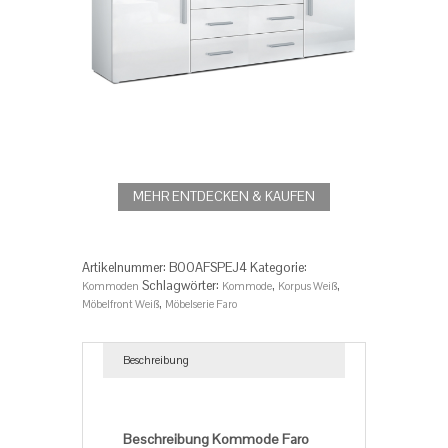
MEHR ENTDECKEN & KAUFEN
Artikelnummer:
‎B00AFSPEJ4
Kategorie:
Schlagwörter:
,
,
Kommoden
Kommode
Korpus Weiß
,
Möbelfront Weiß
Möbelserie Faro
Beschreibung
Beschreibung
Beschreibung Kommode Faro