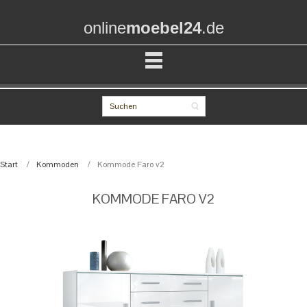
online
moebel24
.de
Start
Kommoden
Kommode Faro v2
KOMMODE FARO V2