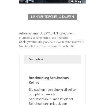
MEHR ENTDECKEN & KAUFEN
Artikelnummer:
B08KY1CN71
Kategorien:
,
,
Flurmöbel
Schuhschränke
Top-Angebote!
Schlagwörter:
,
,
,
Hängend
Korpus Weiß
Möbelfront Weiß
,
,
Möbelserie Kolmio
Schuhschrank
Schwebeoptik
Beschreibung
Beschreibung
Beschreibung Schuhschrank
Kolmio
Sie suchen nach einem stilvollen
und platzsparenden
Schuhschrank? Dann ist dieser
Schuhschrank mit eckigen