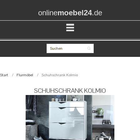
online
moebel24
.de
Start
Flurmöbel
Schuhschrank Kolmio
SCHUHSCHRANK KOLMIO