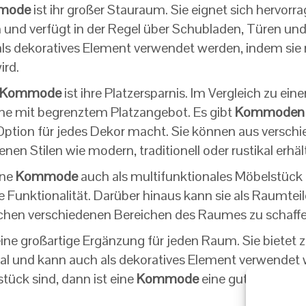
mode
ist ihr großer Stauraum. Sie eignet sich hervor
nd verfügt in der Regel über Schubladen, Türen und 
 als dekoratives Element verwendet werden, indem si
ird.
Kommode
ist ihre Platzersparnis. Im Vergleich zu eine
me mit begrenztem Platzangebot. Es gibt
Kommoden
en Option für jedes Dekor macht. Sie können aus verschi
en Stilen wie modern, traditionell oder rustikal erhält
ine
Kommode
auch als multifunktionales Möbelstück d
e Funktionalität. Darüber hinaus kann sie als Raumtei
schen verschiedenen Bereichen des Raumes zu schaffe
ine großartige Ergänzung für jeden Raum. Sie bietet
ional und kann auch als dekoratives Element verwende
tück sind, dann ist eine
Kommode
eine gute Wahl.