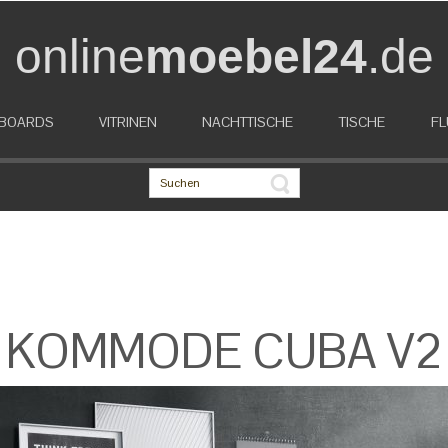
online
moebel24
.de
EBOARDS
VITRINEN
NACHTTISCHE
TISCHE
FL
KOMMODE CUBA V2