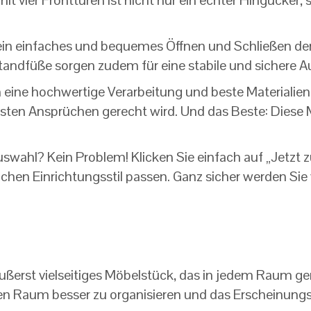
t vier Fronttüren ist nicht nur ein echter Hingucker,
 einfaches und bequemes Öffnen und Schließen der T
Standfüße sorgen zudem für eine stabile und sichere
ine hochwertige Verarbeitung und beste Materialien a
hsten Ansprüchen gerecht wird. Und das Beste: Dies
uswahl? Kein Problem! Klicken Sie einfach auf „Jetzt
lichen Einrichtungsstil passen. Ganz sicher werden S
äußerst vielseitiges Möbelstück, das in jedem Raum g
i, den Raum besser zu organisieren und das Erscheinungs