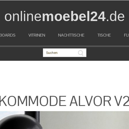
online
moebel24
.de
EBOARDS
VITRINEN
NACHTTISCHE
TISCHE
FL
KOMMODE ALVOR V