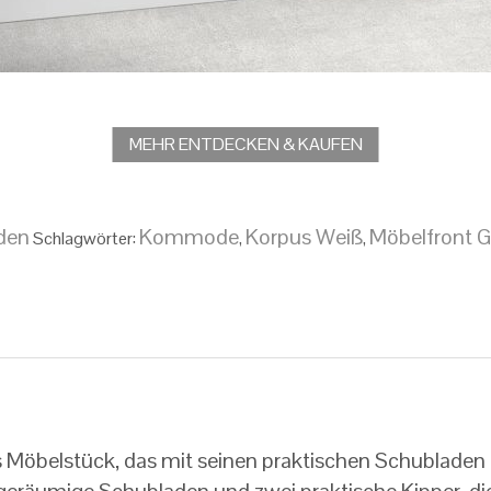
MEHR ENTDECKEN & KAUFEN
den
Kommode
Korpus Weiß
Möbelfront G
Schlagwörter:
,
,
es Möbelstück, das mit seinen praktischen Schublade