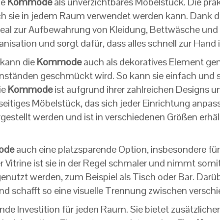
ne
Kommode
als unverzichtbares Möbelstück. Die prak
durch sie in jedem Raum verwendet werden kann. Dank 
t ideal zur Aufbewahrung von Kleidung, Bettwäsche un
nisation und sorgt dafür, dass alles schnell zur Hand i
 kann die
Kommode
auch als dekoratives Element gen
ständen geschmückt wird. So kann sie einfach und sc
ie
Kommode
ist aufgrund ihrer zahlreichen Designs un
ielseitiges Möbelstück, das sich jeder Einrichtung anpa
rgestellt werden und ist in verschiedenen Größen erhält
ode
auch eine platzsparende Option, insbesondere f
 Vitrine ist sie in der Regel schmaler und nimmt somit
nutzt werden, zum Beispiel als Tisch oder Bar. Darübe
und schafft so eine visuelle Trennung zwischen versc
nde Investition für jeden Raum. Sie bietet zusätzlich