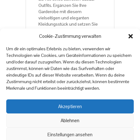
Outfits. Ergänzen Sie Ihre
Garderobe mit diesem
vielseitigen und eleganten
Kleidungsstück und setzen Sie
ein modisches Statement!
Cookie-Zustimmung verwalten
Jetzt bestellen und ein
unverwechselbares Design
Um dir ein optimales Erlebnis zu bieten, verwenden wir
genießen!
Technologien wie Cookies, um Geräteinformationen zu speichern
und/oder darauf zuzugreifen. Wenn du diesen Technologien
zustimmst, können wir Daten wie das Surfverhalten oder
*Fashiondesign by Torben
eindeutige IDs auf dieser Website verarbeiten. Wenn du deine
Kreibiehl
Zustimmung nicht erteilst oder zurückziehst, können bestimmte
Merkmale und Funktionen beeinträchtigt werden.
Akzeptieren
Copyright © 2025
online
moebel
24.de
Ablehnen
|
Datenschutzrichtlinien
Impressum
Einstellungen ansehen