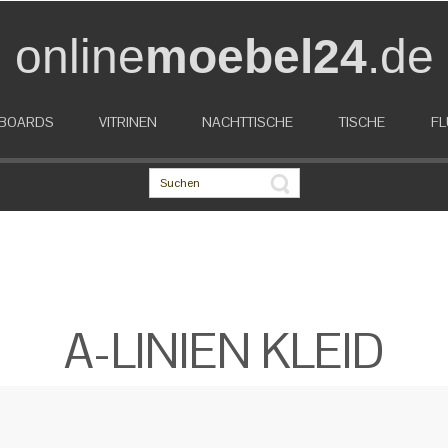
online
moebel24
.de
EBOARDS
VITRINEN
NACHTTISCHE
TISCHE
FL
A-LINIEN KLEID