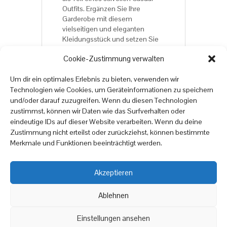
Outfits. Ergänzen Sie Ihre
Garderobe mit diesem
vielseitigen und eleganten
Kleidungsstück und setzen Sie
ein modisches Statement!
Cookie-Zustimmung verwalten
Jetzt bestellen und ein
unverwechselbares Design
Um dir ein optimales Erlebnis zu bieten, verwenden wir
genießen!
Technologien wie Cookies, um Geräteinformationen zu speichern
und/oder darauf zuzugreifen. Wenn du diesen Technologien
zustimmst, können wir Daten wie das Surfverhalten oder
*Fashiondesign by Torben
eindeutige IDs auf dieser Website verarbeiten. Wenn du deine
Kreibiehl
Zustimmung nicht erteilst oder zurückziehst, können bestimmte
Merkmale und Funktionen beeinträchtigt werden.
Akzeptieren
Copyright © 2025
online
moebel
24.de
Ablehnen
|
Datenschutzrichtlinien
Impressum
Einstellungen ansehen