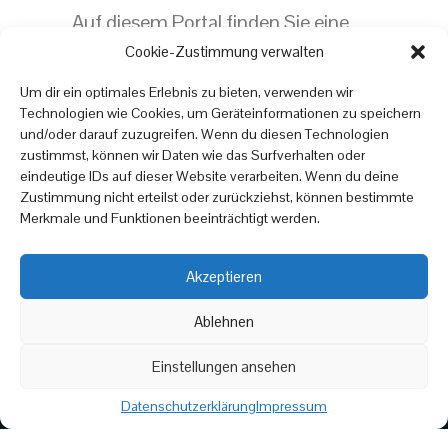
Auf diesem Portal finden Sie eine
große Auswahl an
Topseller-Möbeln
Cookie-Zustimmung verwalten
für Ihr Zuhause. onlinemoebel24.de
Um dir ein optimales Erlebnis zu bieten, verwenden wir
zeigt Ihnen hochwertige
Technologien wie Cookies, um Geräteinformationen zu speichern
Möbel
stücke zu erschwinglichen
und/oder darauf zuzugreifen. Wenn du diesen Technologien
zustimmst, können wir Daten wie das Surfverhalten oder
Preisen, die Ihrem Zuhause Komfort
eindeutige IDs auf dieser Website verarbeiten. Wenn du deine
und Stil verleihen. Bestellen Sie
Zustimmung nicht erteilst oder zurückziehst, können bestimmte
noch heute und machen Sie Ihr
Merkmale und Funktionen beeinträchtigt werden.
Zuhause zu einem Ort, an dem Sie
sich wohlfühlen!
Akzeptieren
Ablehnen
Einstellungen ansehen
Copyright © 2025
online
moebel
24.de
|
Datenschutzrichtlinien
Impressum
Datenschutzerklärung
Impressum