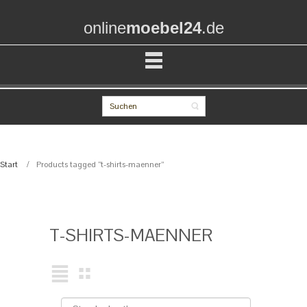
online
moebel24
.de
Start
Products tagged “t-shirts-maenner”
T-SHIRTS-MAENNER