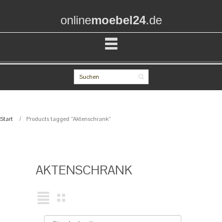
online
moebel24
.de
Start
Products tagged “Aktenschrank”
AKTENSCHRANK