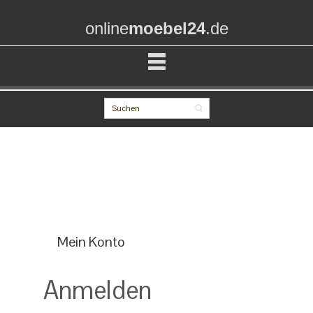
online
moebel24
.de
Mein Konto
Anmelden