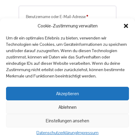
Erforderlich
Benutzername oder E-Mail-Adresse
*
Cookie-Zustimmung verwalten
Um dir ein optimales Erlebnis zu bieten, verwenden wir
Erforderlich
Passwort
*
Technologien wie Cookies, um Geräteinformationen zu speichern
und/oder darauf zuzugreifen. Wenn du diesen Technologien
zustimmst, können wir Daten wie das Surfverhalten oder
eindeutige IDs auf dieser Website verarbeiten. Wenn du deine
Angemeldet bleiben
Anmelden
Zustimmung nicht erteilst oder zurückziehst, können bestimmte
Passwort vergessen?
Merkmale und Funktionen beeinträchtigt werden.
Akzeptieren
Copyright © 2025
online
moebel
24.de
Ablehnen
|
Datenschutzrichtlinien
Impressum
Einstellungen ansehen
Datenschutzerklärung
Impressum